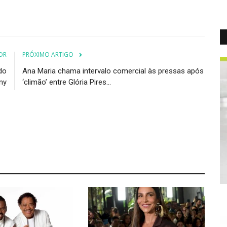
OR
PRÓXIMO ARTIGO
do
Ana Maria chama intervalo comercial às pressas após
ny
‘climão’ entre Glória Pires...