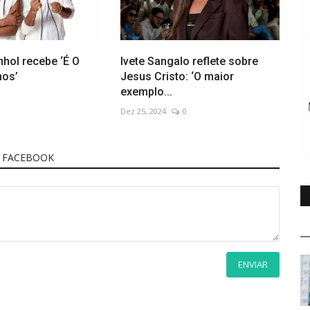
hol recebe ‘É O
Ivete Sangalo reflete sobre
nos’
Jesus Cristo: ‘O maior
exemplo...
Dez 25, 2024
0
 FACEBOOK
ENVIAR