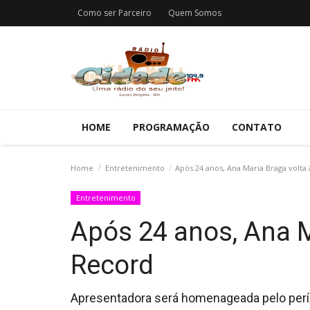
Como ser Parceiro
Quem Somos
HOME
PROGRAMAÇÃO
CONTATO
Home
Entretenimento
Após 24 anos, Ana Maria Braga volta
Entretenimento
Após 24 anos, Ana M
Record
Apresentadora será homenageada pelo perí