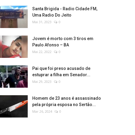
Santa Brigida - Radio Cidade FM,
Uma Radio Do Jeito
Mai 31, 2023
0
Jovem é morto com 3 tiros em
Paulo Afonso – BA
Mai 22, 2022
0
Pai que foi preso acusado de
estuprar a filha em Senador...
Mai 29, 2023
0
Homem de 23 anos é assassinado
pela própria esposa no Sertão...
Mar 26, 2024
0