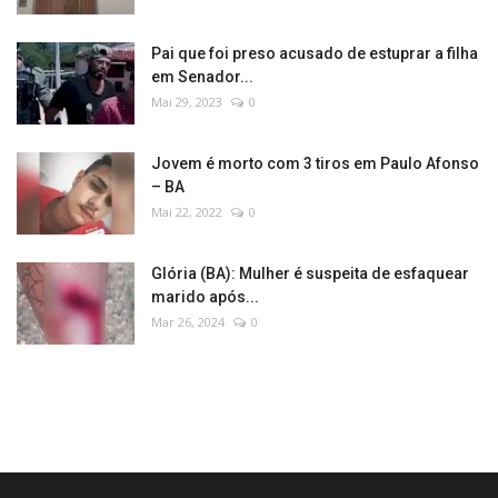
Pai que foi preso acusado de estuprar a filha
em Senador...
Mai 29, 2023
0
Jovem é morto com 3 tiros em Paulo Afonso
– BA
Mai 22, 2022
0
Glória (BA): Mulher é suspeita de esfaquear
marido após...
Mar 26, 2024
0