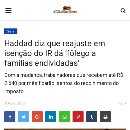
HOME
Geral
COMO SER PARCEIRO
Haddad diz que reajuste em
PROGRAMAÇÃO
isenção do IR dá ‘fôlego a
QUEM SOMOS
famílias endividadas’
CONTATO
Com a mudança, trabalhadores que recebem até R$
2.640 por mês ficarão isentos do recolhimento do
imposto
Abr 29, 2023
0