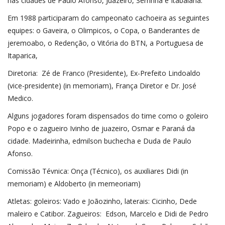
nas cidades de Paulo Afonso, Juazeiro, Serrinha e Itabaiana.
Em 1988 participaram do campeonato cachoeira as seguintes
equipes: o Gaveira, o Olimpicos, o Copa, o Banderantes de
jeremoabo, o Redenção, o Vitória do BTN, a Portuguesa de
Itaparica,
Diretoria: Zé de Franco (Presidente), Ex-Prefeito Lindoaldo
(vice-presidente) (in memoriam), França Diretor e Dr. José
Medico.
Alguns jogadores foram dispensados do time como o goleiro
Popo e o zagueiro Ivinho de juazeiro, Osmar e Paraná da
cidade. Madeirinha, edmilson buchecha e Duda de Paulo
Afonso.
Comissão Tévnica: Onça (Técnico), os auxiliares Didi (in
memoriam) e Aldoberto (in memeoriam)
Atletas: goleiros: Vado e Joãozinho, laterais: Cicinho, Dede
maleiro e Catibor. Zagueiros: Edson, Marcelo e Didi de Pedro