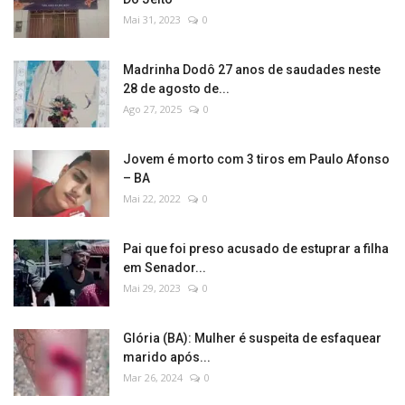
Mai 31, 2023
0
Madrinha Dodô 27 anos de saudades neste
28 de agosto de...
Ago 27, 2025
0
Jovem é morto com 3 tiros em Paulo Afonso
– BA
Mai 22, 2022
0
Pai que foi preso acusado de estuprar a filha
em Senador...
Mai 29, 2023
0
Glória (BA): Mulher é suspeita de esfaquear
marido após...
Mar 26, 2024
0