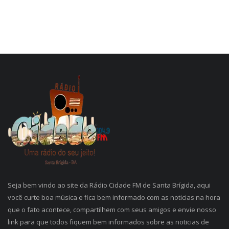
Seja bem vindo ao site da Rádio Cidade FM de Santa Brígida, aqui
você curte boa música e fica bem informado com as noticias na hora
que o fato acontece, compartilhem com seus amigos e envie nosso
link para que todos fiquem bem informados sobre as noticias de