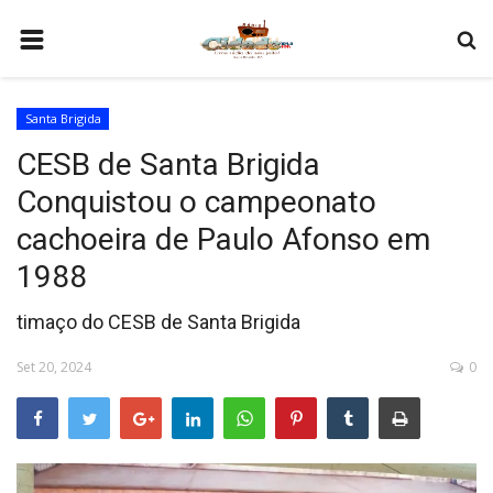
HOME
Santa Brigida
COMO SER PARCEIRO
CESB de Santa Brigida
PROGRAMAÇÃO
Conquistou o campeonato
QUEM SOMOS
cachoeira de Paulo Afonso em
CONTATO
1988
timaço do CESB de Santa Brigida
Set 20, 2024
0