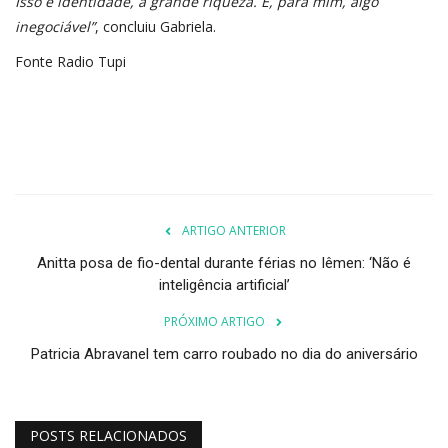
Isso é identidade, a grande riqueza. E, para mim, algo
inegociável”
, concluiu Gabriela.
Fonte Radio Tupi
ARTIGO ANTERIOR
Anitta posa de fio-dental durante férias no Iêmen: ‘Não é
inteligência artificial’
PRÓXIMO ARTIGO
Patricia Abravanel tem carro roubado no dia do aniversário
POSTS RELACIONADOS