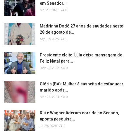
em Senador...
Mai 29, 2023
0
Madrinha Dodô 27 anos de saudades neste
28 de agosto de...
Ago 27, 2025
0
Presidente eleito, Lula deixa mensagem de
Feliz Natal para...
Dez 24, 2022
0
Glória (BA): Mulher é suspeita de esfaquear
marido após...
Mar 26, 2024
0
Rui e Wagner lideram corrida ao Senado,
aponta pesquisa...
Jul 29, 2026
0