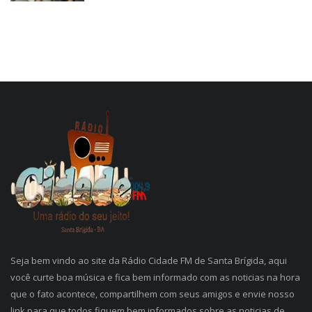
Seja bem vindo ao site da Rádio Cidade FM de Santa Brígida, aqui
você curte boa música e fica bem informado com as noticias na hora
que o fato acontece, compartilhem com seus amigos e envie nosso
link para que todos fiquem bem informados sobre as noticias de