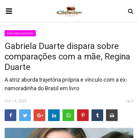
HOME
Entretenimento
COMO SER PARCEIRO
Gabriela Duarte dispara sobre
PROGRAMAÇÃO
comparações com a mãe, Regina
QUEM SOMOS
Duarte
CONTATO
A atriz aborda trajetória própria e vínculo com a ex-
namoradinha do Brasil em livro
Out 14, 2025
0