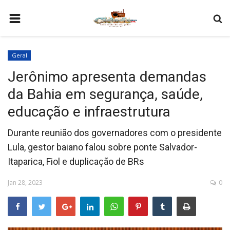
HOME
Geral
COMO SER PARCEIRO
Jerônimo apresenta demandas
PROGRAMAÇÃO
da Bahia em segurança, saúde,
QUEM SOMOS
educação e infraestrutura
CONTATO
Durante reunião dos governadores com o presidente
Lula, gestor baiano falou sobre ponte Salvador-
Itaparica, Fiol e duplicação de BRs
Jan 28, 2023
0