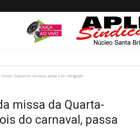
 Cinzas: Depois do carnaval, passa a ser obrigação
da missa da Quarta-
ois do carnaval, passa