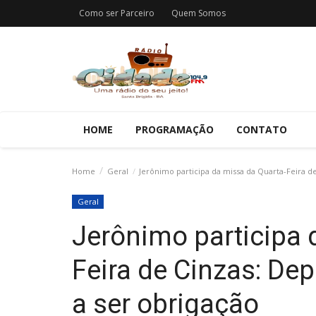
Como ser Parceiro
Quem Somos
HOME
PROGRAMAÇÃO
CONTATO
Home
Geral
Jerônimo participa da missa da Quarta-Feira de
Geral
Jerônimo participa 
Feira de Cinzas: Dep
a ser obrigação