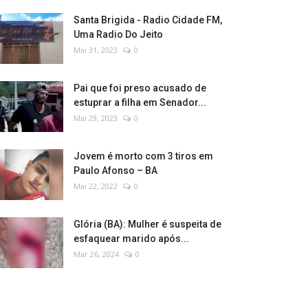
Santa Brigida - Radio Cidade FM,
Uma Radio Do Jeito
Mai 31, 2023
0
Pai que foi preso acusado de
estuprar a filha em Senador...
Mai 29, 2023
0
Jovem é morto com 3 tiros em
Paulo Afonso – BA
Mai 22, 2022
0
Glória (BA): Mulher é suspeita de
esfaquear marido após...
Mar 26, 2024
0