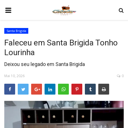
HOME
Santa Brigida
COMO SER PARCEIRO
Faleceu em Santa Brigida Tonho
PROGRAMAÇÃO
Lourinha
QUEM SOMOS
Deixou seu legado em Santa Brigida
CONTATO
Mai 10, 2026
0