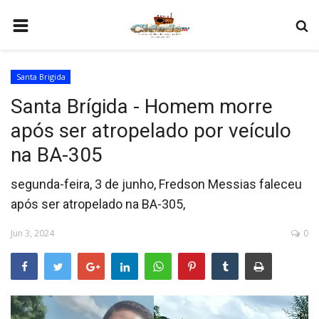
HOME
Santa Brigida
COMO SER PARCEIRO
Santa Brígida - Homem morre
PROGRAMAÇÃO
após ser atropelado por veículo
QUEM SOMOS
na BA-305
CONTATO
segunda-feira, 3 de junho, Fredson Messias faleceu
após ser atropelado na BA-305,
Jun 3, 2024
0