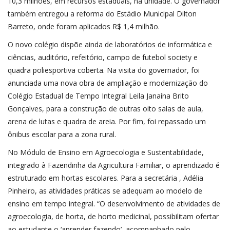
10,3 milhões, em recursos estaduais, na unidade. O governador
também entregou a reforma do Estádio Municipal Dilton
Barreto, onde foram aplicados R$ 1,4 milhão.
O novo colégio dispõe ainda de laboratórios de informática e
ciências, auditório, refeitório, campo de futebol society e
quadra poliesportiva coberta. Na visita do governador, foi
anunciada uma nova obra de ampliação e modernização do
Colégio Estadual de Tempo Integral Leila Janaína Brito
Gonçalves, para a construção de outras oito salas de aula,
arena de lutas e quadra de areia. Por fim, foi repassado um
ônibus escolar para a zona rural.
No Módulo de Ensino em Agroecologia e Sustentabilidade,
integrado à Fazendinha da Agricultura Familiar, o aprendizado é
estruturado em hortas escolares. Para a secretária , Adélia
Pinheiro, as atividades práticas se adequam ao modelo de
ensino em tempo integral. “O desenvolvimento de atividades de
agroecologia, de horta, de horto medicinal, possibilitam ofertar
ao estudante o ‘aprender fazendo’, acompanhado pelo