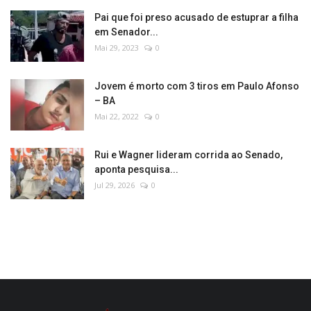
Pai que foi preso acusado de estuprar a filha
em Senador...
Mai 29, 2023
0
Jovem é morto com 3 tiros em Paulo Afonso
– BA
Mai 22, 2022
0
Rui e Wagner lideram corrida ao Senado,
aponta pesquisa...
Jul 29, 2026
0