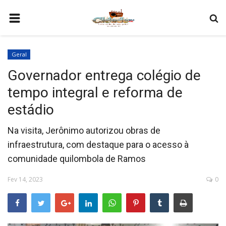
HOME
Geral
COMO SER PARCEIRO
Governador entrega colégio de
PROGRAMAÇÃO
tempo integral e reforma de
QUEM SOMOS
estádio
CONTATO
Na visita, Jerônimo autorizou obras de
infraestrutura, com destaque para o acesso à
comunidade quilombola de Ramos
Fev 14, 2023
0