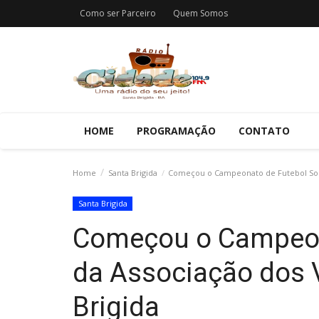
Como ser Parceiro
Quem Somos
HOME
PROGRAMAÇÃO
CONTATO
Home
Santa Brigida
Começou o Campeonato de Futebol Socie
Santa Brigida
Começou o Campeona
da Associação dos 
Brigida