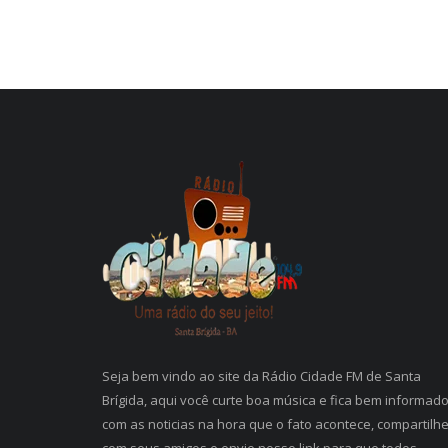
Seja bem vindo ao site da Rádio Cidade FM de Santa
Brígida, aqui você curte boa música e fica bem informad
com as noticias na hora que o fato acontece, compartilh
com seus amigos e envie nosso link para que todos