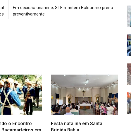
ial
Em decisão unânime, STF mantém Bolsonaro preso
os
preventivamente
ndo o Encontro
Festa natalina em Santa
e Bacamarteiros em
Brigida Bahia