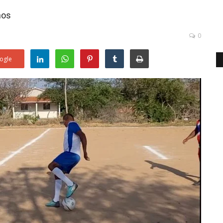
nos
0
ogle