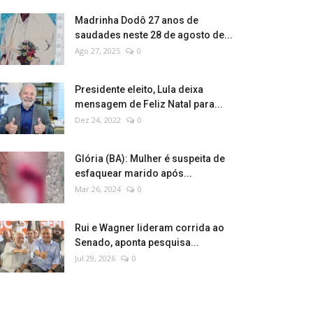
Madrinha Dodô 27 anos de
saudades neste 28 de agosto de...
Ago 27, 2025
0
Presidente eleito, Lula deixa
mensagem de Feliz Natal para...
Dez 24, 2022
0
Glória (BA): Mulher é suspeita de
esfaquear marido após...
Mar 26, 2024
0
Rui e Wagner lideram corrida ao
Senado, aponta pesquisa...
Jul 29, 2026
0