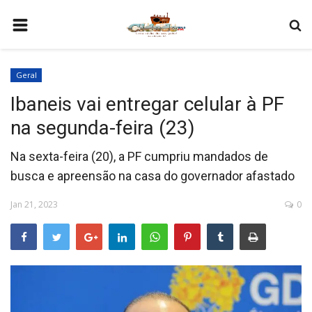
HOME
Geral
COMO SER PARCEIRO
Ibaneis vai entregar celular à PF
PROGRAMAÇÃO
na segunda-feira (23)
QUEM SOMOS
Na sexta-feira (20), a PF cumpriu mandados de
CONTATO
busca e apreensão na casa do governador afastado
Jan 21, 2023
0