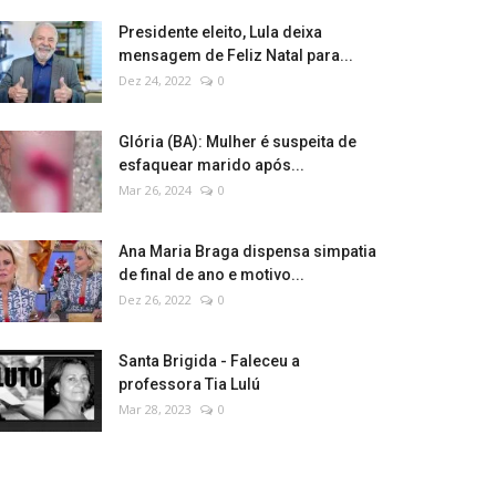
Presidente eleito, Lula deixa
mensagem de Feliz Natal para...
Dez 24, 2022
0
Glória (BA): Mulher é suspeita de
esfaquear marido após...
Mar 26, 2024
0
Ana Maria Braga dispensa simpatia
de final de ano e motivo...
Dez 26, 2022
0
Santa Brigida - Faleceu a
professora Tia Lulú
Mar 28, 2023
0