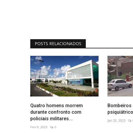
POSTS RELACIONADOS
Quatro homens morrem
Bombeiros 
durante confronto com
psiquiátrico
policiais militares...
Jan 20, 2023
Fev 8, 2023
0