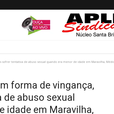
 sofrer tentativa de abuso sexual quando era menor de idade em Maravilha, Médi
m forma de vingança,
a de abuso sexual
e idade em Maravilha,