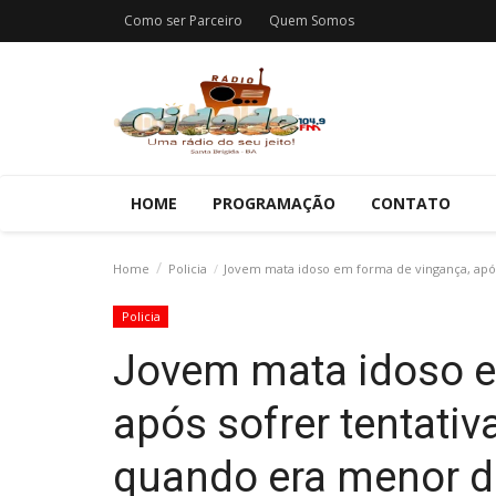
Como ser Parceiro
Quem Somos
HOME
PROGRAMAÇÃO
CONTATO
Home
Policia
Jovem mata idoso em forma de vingança, após
Policia
Jovem mata idoso e
após sofrer tentativ
quando era menor d