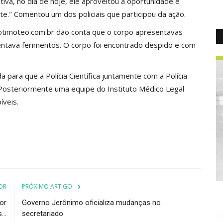
iva, no dia de hoje, ele aproveitou a oportunidade e
nte." Comentou um dos policiais que participou da ação.
otimoteo.com.br dão conta que o corpo apresentavas
esentava ferimentos. O corpo foi encontrado despido e com
ada para que a Polícia Científica juntamente com a Polícia
. Posteriormente uma equipe do Instituto Médico Legal
íveis.
OR
PRÓXIMO ARTIGO
or
Governo Jerônimo oficializa mudanças no
..
secretariado