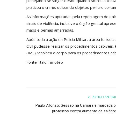
planejando se vingar desde quando sofreu a tentat
praticou o crime, utilizando objetos perfuro corta
As informações apuradas pela reportagem do ital
sinais de violência, inclusive o órgão genital apr
mãos e pernas amarradas.
Após toda a ação da Polícia Militar, a área foi isol
Civil pudesse realizar os procedimentos cabíveis
(IML) recolheu o corpo para os procedimentos cab
Fonte: Italo Timotéo
ARTIGO ANTERI
Paulo Afonso: Sessão na Câmara é marcada p
protestos contra aumento de salários.