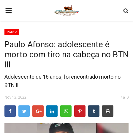
HOME
Policia
COMO SER PARCEIRO
Paulo Afonso: adolescente é
PROGRAMAÇÃO
morto com tiro na cabeça no BTN
QUEM SOMOS
III
CONTATO
Adolescente de 16 anos, foi encontrado morto no
BTN lll
Nov 13, 2022
0