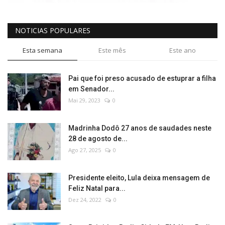
NOTICIAS POPULARES
Esta semana
Este mês
Este ano
Pai que foi preso acusado de estuprar a filha
em Senador...
Mai 29, 2023
0
Madrinha Dodô 27 anos de saudades neste
28 de agosto de...
Ago 27, 2025
0
Presidente eleito, Lula deixa mensagem de
Feliz Natal para...
Dez 24, 2022
0