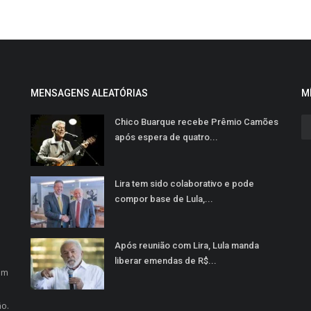
MENSAGENS ALEATÓRIAS
M
Chico Buarque recebe Prêmio Camões
após espera de quatro...
Lira tem sido colaborativo e pode
compor base de Lula,...
Após reunião com Lira, Lula manda
o
liberar emendas de R$...
em
ão.