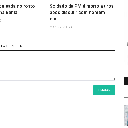
baleada no rosto
Soldado da PM é morto a tiros
na Bahia
após discutir com homem
em...
0
Mar 6, 2023
0
 FACEBOOK
ENVIAR