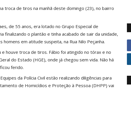
ma troca de tiros na manhã deste domingo (23), no bairro
raes, de 55 anos, era lotado no Grupo Especial de
a finalizando o plantão e tinha acabado de sair da unidade,
ês homens em atitude suspeita, na Rua Nilo Peçanha.
u e houve troca de tiros. Fábio foi atingido no tórax e no
l Geral do Estado (HGE), onde já chegou sem vida. Não há
icou ferido.
quipes da Polícia Civil estão realizando diligências para
epartamento de Homicídios e Proteção à Pessoa (DHPP) vai