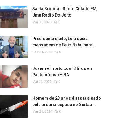
Santa Brigida - Radio Cidade FM,
Uma Radio Do Jeito
Mai 31, 2023
0
Presidente eleito, Lula deixa
mensagem de Feliz Natal para...
Dez 24, 2022
0
Jovem é morto com 3 tiros em
Paulo Afonso – BA
Mai 22, 2022
0
Homem de 23 anos é assassinado
pela própria esposa no Sertão...
Mar 26, 2024
0