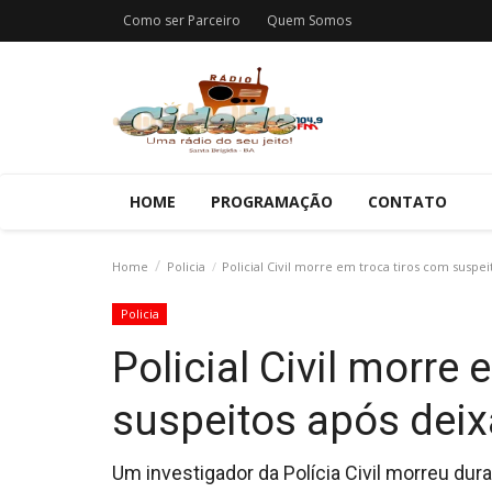
Como ser Parceiro
Quem Somos
HOME
PROGRAMAÇÃO
CONTATO
Home
Policia
Policial Civil morre em troca tiros com suspei
Policia
Policial Civil morre
suspeitos após deix
Um investigador da Polícia Civil morreu du