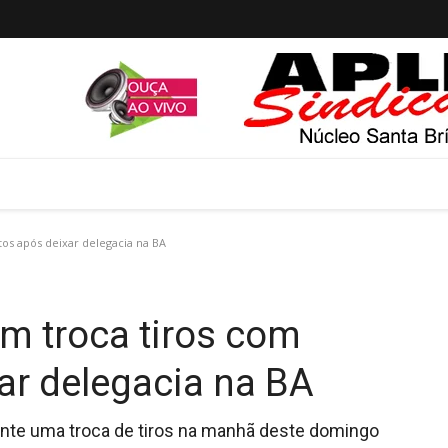
tos após deixar delegacia na BA
 em troca tiros com
ar delegacia na BA
rante uma troca de tiros na manhã deste domingo