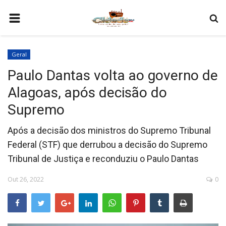
HOME
Geral
COMO SER PARCEIRO
Paulo Dantas volta ao governo de
PROGRAMAÇÃO
Alagoas, após decisão do
QUEM SOMOS
Supremo
CONTATO
Após a decisão dos ministros do Supremo Tribunal
Federal (STF) que derrubou a decisão do Supremo
Tribunal de Justiça e reconduziu o Paulo Dantas
Out 26, 2022
0