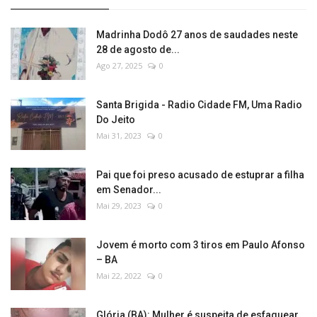
Madrinha Dodô 27 anos de saudades neste
28 de agosto de...
Ago 27, 2025
0
Santa Brigida - Radio Cidade FM, Uma Radio
Do Jeito
Mai 31, 2023
0
Pai que foi preso acusado de estuprar a filha
em Senador...
Mai 29, 2023
0
Jovem é morto com 3 tiros em Paulo Afonso
– BA
Mai 22, 2022
0
Glória (BA): Mulher é suspeita de esfaquear