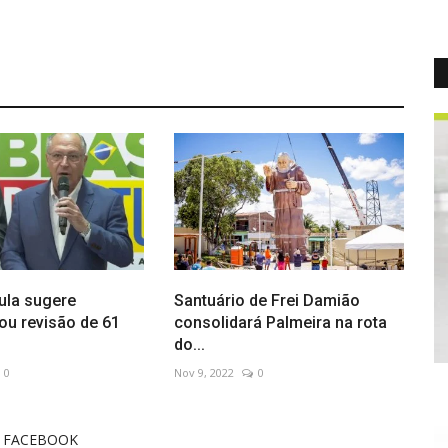
ula sugere
Santuário de Frei Damião
ou revisão de 61
consolidará Palmeira na rota
do...
0
Nov 9, 2022
0
 FACEBOOK