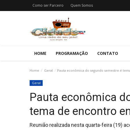
Como ser Parceiro
Quem Somos
HOME
PROGRAMAÇÃO
CONTATO
Home
Geral
Pauta econômica do segundo semestre é tema 
Geral
Pauta econômica do
tema de encontro en
Reunião realizada nesta quarta-feira (19) ac