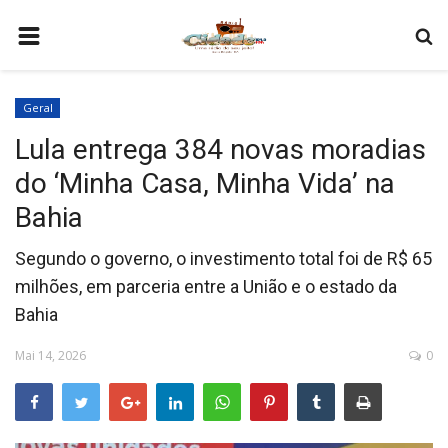
HOME
Geral
COMO SER PARCEIRO
Lula entrega 384 novas moradias
PROGRAMAÇÃO
do ‘Minha Casa, Minha Vida’ na
QUEM SOMOS
Bahia
CONTATO
Segundo o governo, o investimento total foi de R$ 65
milhões, em parceria entre a União e o estado da
Bahia
Mai 14, 2026
0