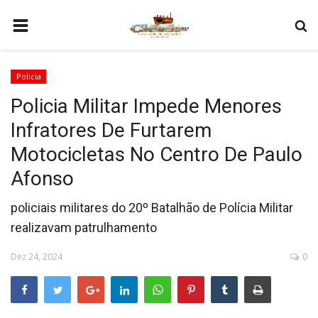
HOME
Policia
COMO SER PARCEIRO
Policia Militar Impede Menores
PROGRAMAÇÃO
Infratores De Furtarem
QUEM SOMOS
Motocicletas No Centro De Paulo
CONTATO
Afonso
policiais militares do 20º Batalhão de Polícia Militar
realizavam patrulhamento
Dez 24, 2024
0