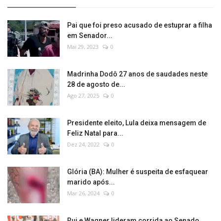
Pai que foi preso acusado de estuprar a filha
em Senador...
Mai 29, 2023
0
Madrinha Dodô 27 anos de saudades neste
28 de agosto de...
Ago 27, 2025
0
Presidente eleito, Lula deixa mensagem de
Feliz Natal para...
Dez 24, 2022
0
Glória (BA): Mulher é suspeita de esfaquear
marido após...
Mar 26, 2024
0
Rui e Wagner lideram corrida ao Senado,