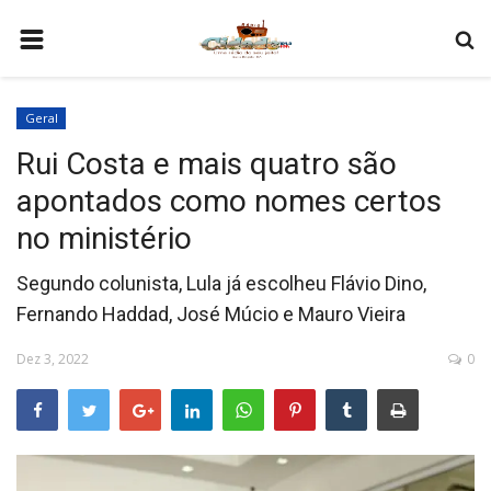
HOME
Geral
COMO SER PARCEIRO
Rui Costa e mais quatro são
PROGRAMAÇÃO
apontados como nomes certos
QUEM SOMOS
no ministério
CONTATO
Segundo colunista, Lula já escolheu Flávio Dino,
Fernando Haddad, José Múcio e Mauro Vieira
Dez 3, 2022
0