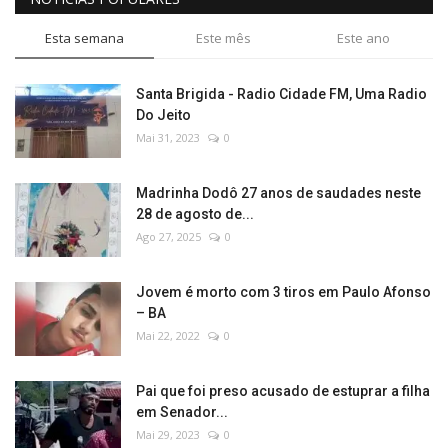
Esta semana
Este mês
Este ano
Santa Brigida - Radio Cidade FM, Uma Radio
Do Jeito
Mai 31, 2023
0
Madrinha Dodô 27 anos de saudades neste
28 de agosto de...
Ago 27, 2025
0
Jovem é morto com 3 tiros em Paulo Afonso
– BA
Mai 22, 2022
0
Pai que foi preso acusado de estuprar a filha
em Senador...
Mai 29, 2023
0