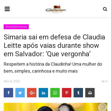
HOME
Entretenimento
COMO SER PARCEIRO
Simaria sai em defesa de Claudia
PROGRAMAÇÃO
Leitte após vaias durante show
QUEM SOMOS
em Salvador: ‘Que vergonha’
CONTATO
Respeitem a história da Claudinha! Uma mulher do
bem, simples, carinhosa e muito mais
Nov 8, 2022
0