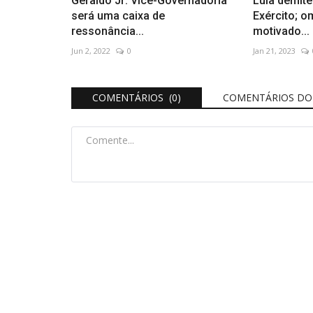
Geraldo Jr: Vice-Governadoria
Lula demit
será uma caixa de
Exército; o
ressonância...
motivado...
Jun 2, 2022
0
Jan 21, 2023
COMENTÁRIOS (0)
COMENTÁRIOS DO