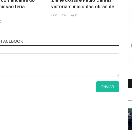
e comandante do
Ziane Costa e Paulo Dantas
missão teria
vistoriam início das obras de...
Fev 3, 2026
0
0
 FACEBOOK
ENVIAR