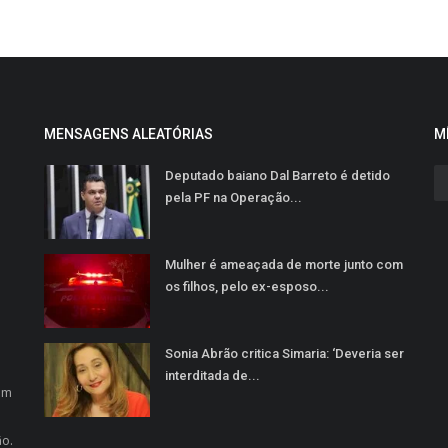
MENSAGENS ALEATÓRIAS
M
Deputado baiano Dal Barreto é detido
pela PF na Operação...
Mulher é ameaçada de morte junto com
os filhos, pelo ex-esposo...
Sonia Abrão critica Simaria: ‘Deveria ser
o
interditada de...
em
ão.