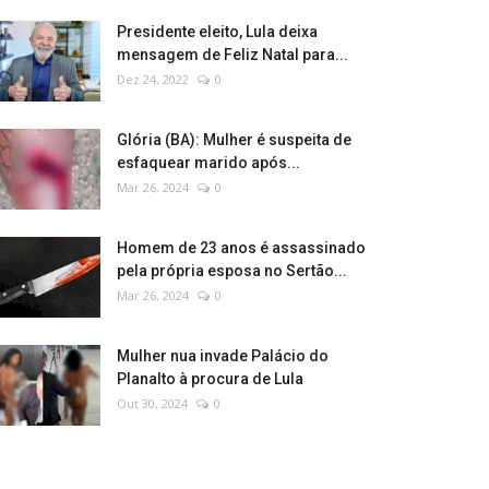
Presidente eleito, Lula deixa
mensagem de Feliz Natal para...
Dez 24, 2022
0
Glória (BA): Mulher é suspeita de
esfaquear marido após...
Mar 26, 2024
0
Homem de 23 anos é assassinado
pela própria esposa no Sertão...
Mar 26, 2024
0
Mulher nua invade Palácio do
Planalto à procura de Lula
Out 30, 2024
0