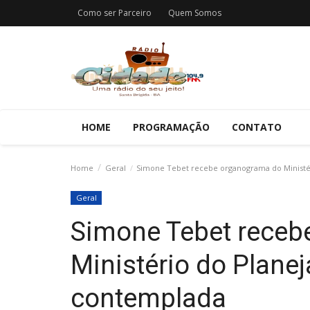
Como ser Parceiro
Quem Somos
HOME
PROGRAMAÇÃO
CONTATO
Home
Geral
Simone Tebet recebe organograma do Ministér
Geral
Simone Tebet receb
Ministério do Plane
contemplada