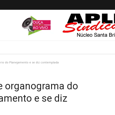
io do Planejamento e se diz contemplada
e organograma do
jamento e se diz