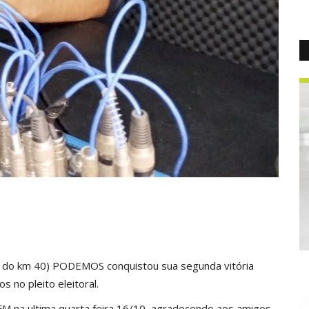
o do km 40) PODEMOS conquistou sua segunda vitória
 no pleito eleitoral.
 FM na ultima quarta feira 16/10, agradecendo aos amigos