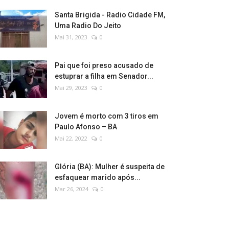
Santa Brigida - Radio Cidade FM,
Uma Radio Do Jeito
Mai 31, 2023
0
Pai que foi preso acusado de
estuprar a filha em Senador...
Mai 29, 2023
0
Jovem é morto com 3 tiros em
Paulo Afonso – BA
Mai 22, 2022
0
Glória (BA): Mulher é suspeita de
esfaquear marido após...
Mar 26, 2024
0