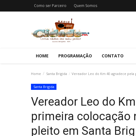
Como ser Parceiro
Quem Somos
HOME
PROGRAMAÇÃO
CONTATO
Home
Santa Brigida
Vereador Leo do Km 40 agradece pela pr
Santa Brigida
Vereador Leo do Km
primeira colocação n
pleito em Santa Brig