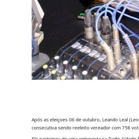
Após as eleiçoes 06 de outubro, Leando Leal (Le
consecutiva sendo reeleito vereador com 758 votos
Ele participou de uma entrevista na Radio Cidade