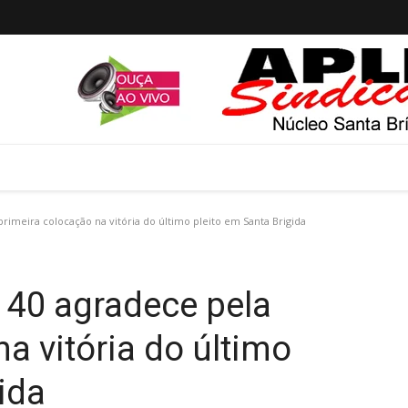
imeira colocação na vitória do último pleito em Santa Brigida
 40 agradece pela
a vitória do último
ida