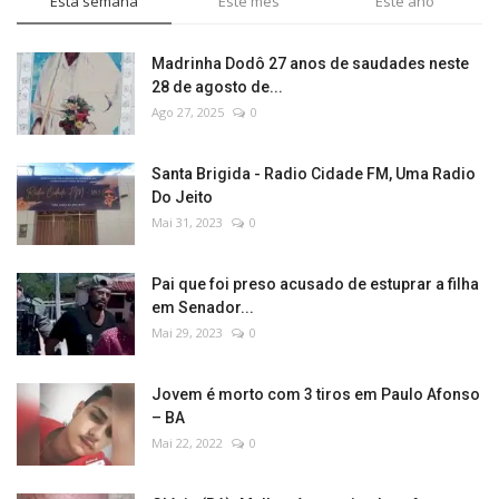
Esta semana
Este mês
Este ano
Madrinha Dodô 27 anos de saudades neste
28 de agosto de...
Ago 27, 2025
0
Santa Brigida - Radio Cidade FM, Uma Radio
Do Jeito
Mai 31, 2023
0
Pai que foi preso acusado de estuprar a filha
em Senador...
Mai 29, 2023
0
Jovem é morto com 3 tiros em Paulo Afonso
– BA
Mai 22, 2022
0