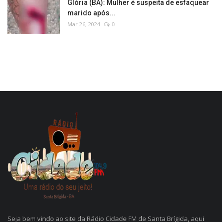
Glória (BA): Mulher é suspeita de esfaquear
marido após...
Mar 26, 2024
0
Seja bem vindo ao site da Rádio Cidade FM de Santa Brígida, aqui