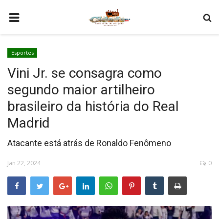
HOME
Esportes
COMO SER PARCEIRO
Vini Jr. se consagra como
PROGRAMAÇÃO
segundo maior artilheiro
QUEM SOMOS
brasileiro da história do Real
CONTATO
Madrid
Atacante está atrás de Ronaldo Fenômeno
Jan 22, 2024
0