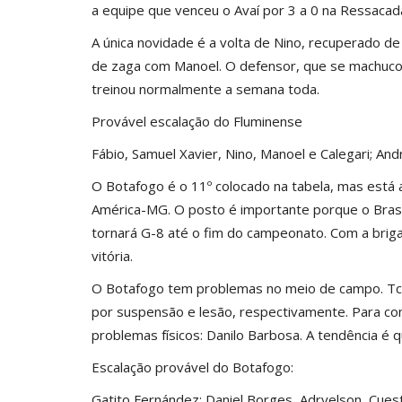
a equipe que venceu o Avaí por 3 a 0 na Ressacad
A única novidade é a volta de Nino, recuperado d
de zaga com Manoel. O defensor, que se machucou
treinou normalmente a semana toda.
Provável escalação do
Fluminense
Fábio, Samuel Xavier, Nino, Manoel e Calegari; Andr
O Botafogo é o 11º colocado na tabela, mas está 
América-MG. O posto é importante porque o Brasi
tornará G-8 até o fim do campeonato. Com a briga
vitória.
O Botafogo tem problemas no meio de campo. Tch
por suspensão e lesão, respectivamente. Para c
problemas físicos: Danilo Barbosa. A tendência é 
Escalação provável do Botafogo:
Gatito Fernández; Daniel Borges, Adryelson, Cuesta