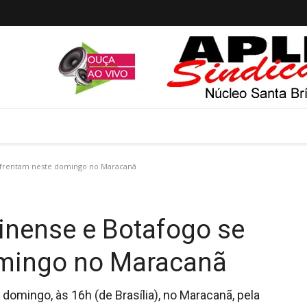
enfrentam neste domingo no Maracanã
inense e Botafogo se
omingo no Maracanã
omingo, às 16h (de Brasília), no Maracanã, pela