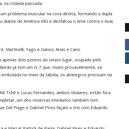
a, na rodada passada.
e um problema muscular na coxa direita, formando a dupla
 diante do América-MG e desfalcou o time contra o Avaí,
é, Martinelli, Yago e Ganso; Arias e Cano.
a apenas dois pontos do oitavo lugar, ocupado pelo
leirão já tem um G-7 que, muito provavelmente, se
 embolada no meio da tabela, os alvinegros precisam da
ê Tchê e Lucas Fernandes, ambos titulares, estão fora
ompletar, um dos reservas imediatos também tem
que Del Piage e Gabriel Pires façam o trio com Eduardo.
 e Marçal; Patrick de Paula, Gabriel Pires e Eduardo;