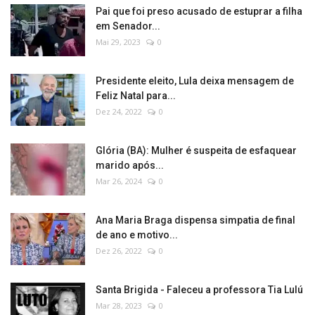
Pai que foi preso acusado de estuprar a filha
em Senador...
Mai 29, 2023
0
Presidente eleito, Lula deixa mensagem de
Feliz Natal para...
Dez 24, 2022
0
Glória (BA): Mulher é suspeita de esfaquear
marido após...
Mar 26, 2024
0
Ana Maria Braga dispensa simpatia de final
de ano e motivo...
Dez 26, 2022
0
Santa Brigida - Faleceu a professora Tia Lulú
Mar 28, 2023
0