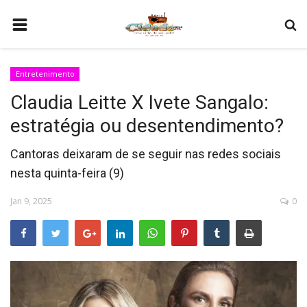
HOME
Entretenimento
COMO SER PARCEIRO
Claudia Leitte X Ivete Sangalo:
PROGRAMAÇÃO
estratégia ou desentendimento?
QUEM SOMOS
Cantoras deixaram de se seguir nas redes sociais
CONTATO
nesta quinta-feira (9)
Jan 9, 2025
0