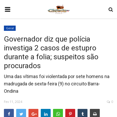
HOME
Geral
COMO SER PARCEIRO
Governador diz que polícia
PROGRAMAÇÃO
investiga 2 casos de estupro
QUEM SOMOS
durante a folia; suspeitos são
CONTATO
procurados
Uma das vítimas foi violentada por sete homens na
madrugada de sexta-feira (9) no circuito Barra-
Ondina
Fev 11, 2024
0