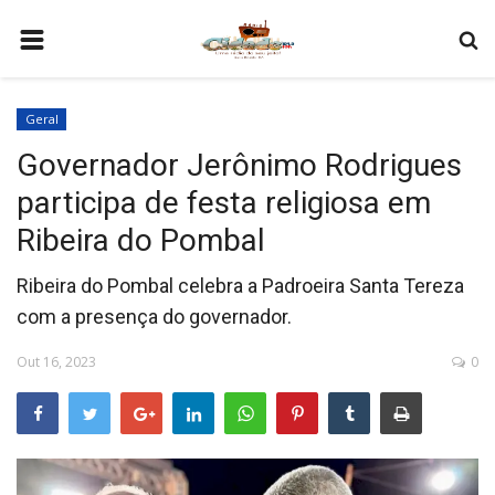
HOME
Geral
COMO SER PARCEIRO
Governador Jerônimo Rodrigues
PROGRAMAÇÃO
participa de festa religiosa em
QUEM SOMOS
Ribeira do Pombal
CONTATO
Ribeira do Pombal celebra a Padroeira Santa Tereza
com a presença do governador.
Out 16, 2023
0