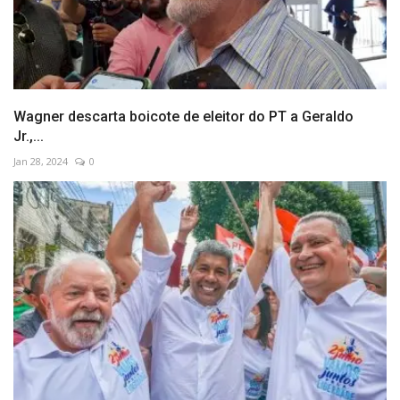
Wagner descarta boicote de eleitor do PT a Geraldo
Jr.,...
Jan 28, 2024
0