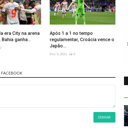
da era City na arena
Após 1 a 1 no tempo
 Bahia ganha...
regulamentar, Croácia vence o
Japão...
0
Dez 5, 2022
0
 FACEBOOK
ENVIAR