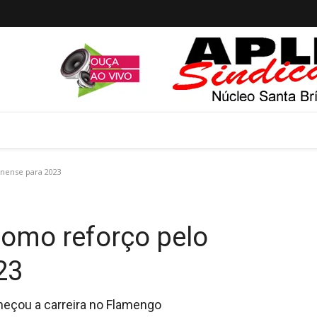
nense para 2023
como reforço pelo
23
meçou a carreira no Flamengo