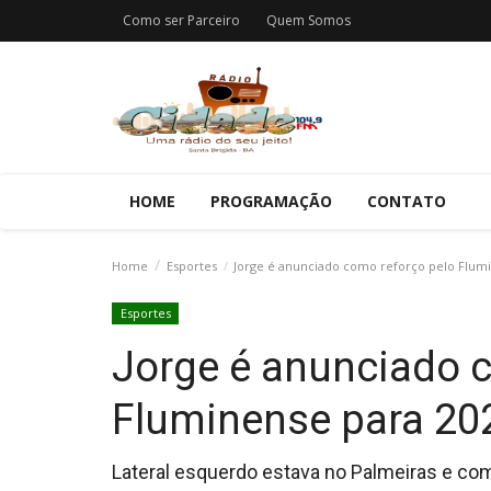
Como ser Parceiro
Quem Somos
HOME
PROGRAMAÇÃO
CONTATO
Home
Esportes
Jorge é anunciado como reforço pelo Flumi
Esportes
Jorge é anunciado 
Fluminense para 20
Lateral esquerdo estava no Palmeiras e co