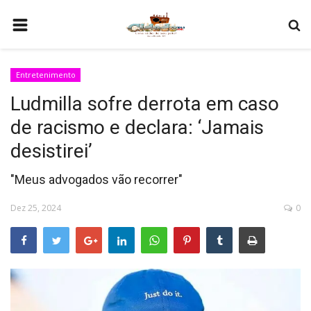
HOME
Entretenimento
COMO SER PARCEIRO
Ludmilla sofre derrota em caso
PROGRAMAÇÃO
de racismo e declara: ‘Jamais
QUEM SOMOS
desistirei’
CONTATO
"Meus advogados vão recorrer"
Dez 25, 2024
0