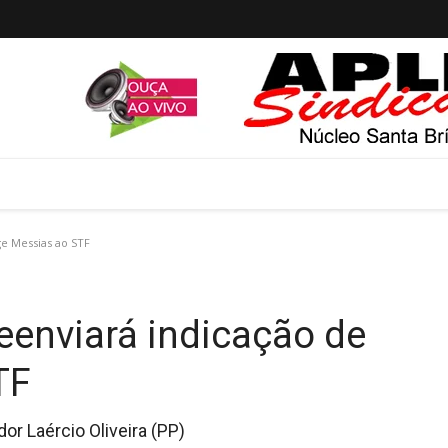
ge Messias ao STF
 reenviará indicação de
TF
dor Laércio Oliveira (PP)