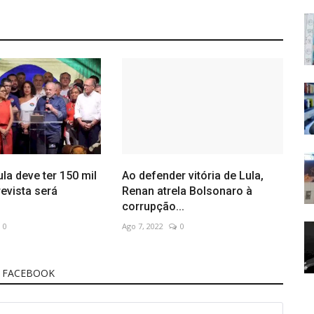
la deve ter 150 mil
Ao defender vitória de Lula,
evista será
Renan atrela Bolsonaro à
corrupção...
0
Ago 7, 2022
0
 FACEBOOK