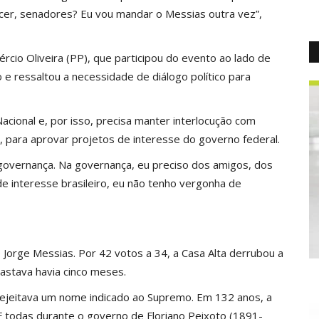
ecer, senadores? Eu vou mandar o Messias outra vez”,
ércio Oliveira (PP), que participou do evento ao lado de
 e ressaltou a necessidade de diálogo político para
cional e, por isso, precisa manter interlocução com
os, para aprovar projetos de interesse do governo federal.
a governança. Na governança, eu preciso dos amigos, dos
e interesse brasileiro, eu não tenho vergonha de
e Jorge Messias. Por 42 votos a 34, a Casa Alta derrubou a
astava havia cinco meses.
rejeitava um nome indicado ao Supremo. Em 132 anos, a
F todas durante o governo de Floriano Peixoto (1891-