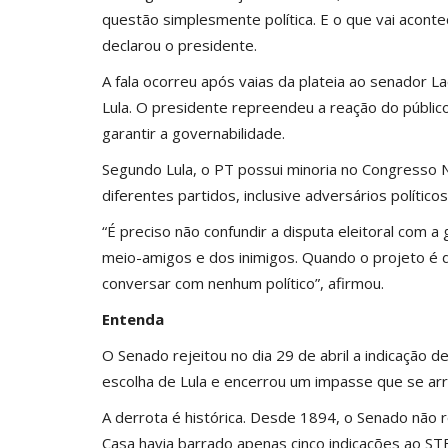
questão simplesmente política. E o que vai acont
declarou o presidente.
A fala ocorreu após vaias da plateia ao senador La
Lula. O presidente repreendeu a reação do público
garantir a governabilidade.
Segundo Lula, o PT possui minoria no Congresso Na
diferentes partidos, inclusive adversários polític
“É preciso não confundir a disputa eleitoral com 
meio-amigos e dos inimigos. Quando o projeto é d
conversar com nenhum político”, afirmou.
Entenda
O Senado rejeitou no dia 29 de abril a indicação d
escolha de Lula e encerrou um impasse que se arr
A derrota é histórica. Desde 1894, o Senado não 
Casa havia barrado apenas cinco indicações ao ST