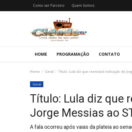
Como ser Parceiro
Quem Somos
HOME
PROGRAMAÇÃO
CONTATO
Home
Geral
Título: Lula diz que reenviará indicação de Jor
Geral
Título: Lula diz que
Jorge Messias ao S
A fala ocorreu após vaias da plateia ao sena